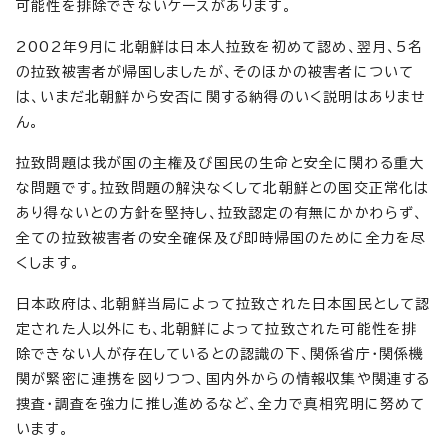
可能性を排除できないケースがあります。
2002年9月に北朝鮮は日本人拉致を初めて認め、翌月、5名
の拉致被害者が帰国しましたが、そのほかの被害者について
は、いまだ北朝鮮から安否に関する納得のいく説明はありませ
ん。
拉致問題は我が国の主権及び国民の生命と安全に関わる重大
な問題です。拉致問題の解決なくして北朝鮮との国交正常化は
あり得ないとの方針を堅持し、拉致認定の有無にかかわらず、
全ての拉致被害者の安全確保及び即時帰国のために全力を尽
くします。
日本政府は、北朝鮮当局によって拉致された日本国民として認
定された人以外にも、北朝鮮によって拉致された可能性を排
除できない人が存在しているとの認識の下、関係省庁・関係機
関が緊密に連携を図りつつ、国内外からの情報収集や関連する
捜査・調査を強力に推し進めるなど、全力で真相究明に努めて
います。