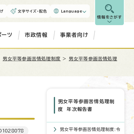
げ
文字サイズ・配色
Language
情報をさがす
ポーツ
市政情報
事業者向け
>
男女平等参画苦情処理制度
>
男女平等参画苦情処理
男女平等参画苦情処理制
度 年次報告書
男女平等参画苦情処理制度:令
D
1028078