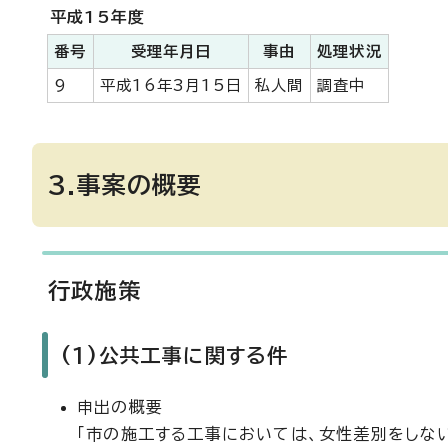
平成15年度
番号
受理年月日
事由
処理状況
9
平成16年3月15日
私人間
調査中
3.事案の概要
行政施策
(1)公共工事に関する件
申出の概要
「市の施工する工事においては、女性差別をしな