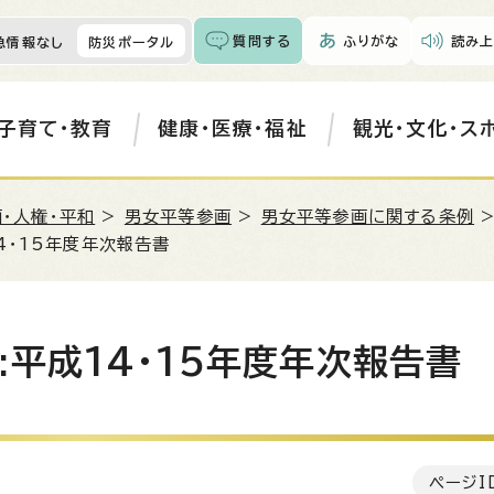
質問する
ふりがな
読み上
急情報なし
防災ポータル
子育て・教育
健康・医療・福祉
観光・文化・ス
・人権・平和
>
男女平等参画
>
男女平等参画に関する条例
4・15年度年次報告書
平成14・15年度年次報告書
ページI