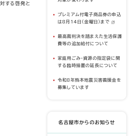
に対する啓発と
プレミアム付電子商品券の申込
は8月14日（金曜日）まで
最高裁判決を踏まえた生活保護
費等の追加給付について
家庭用ごみ・資源の指定袋に関
する臨時措置の延長について
令和8年熊本地震災害義援金を
募集しています
名古屋市からのお知らせ