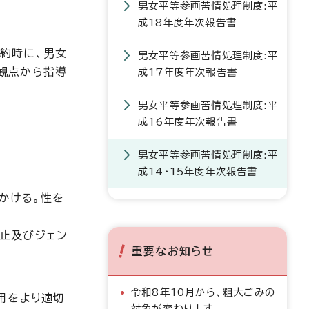
男女平等参画苦情処理制度:平
成18年度年次報告書
約時に、男女
男女平等参画苦情処理制度:平
観点から指導
成17年度年次報告書
男女平等参画苦情処理制度:平
成16年度年次報告書
男女平等参画苦情処理制度:平
成14・15年度年次報告書
かける。性を
止及びジェン
重要なお知らせ
令和8年10月から、粗大ごみの
用をより適切
対象が変わります