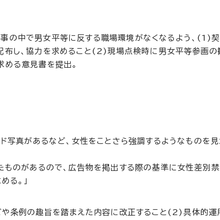
事の中で男女平等に反する職場環境がなくなるよう、(1)契
配布し、協力を求めること(2)現場点検時に男女平等参画の
求める意見書を提出。
ード写真があるなど、女性をことさら強調するようなものを見
したものがあるので、広告物を掲出する際の基準に女性差別禁
める。」
ごや条例の趣旨を踏まえた内容に改正すること(2)具体的運