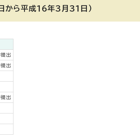
1日から平成16年3月31日)
書提出
書提出
書提出