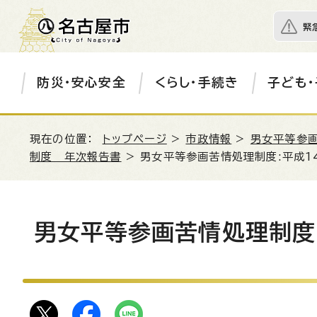
緊
防災・安心安全
くらし・手続き
子ども・
現在の位置：
トップページ
>
市政情報
>
男女平等参画
制度 年次報告書
> 男女平等参画苦情処理制度:平成1
男女平等参画苦情処理制度: