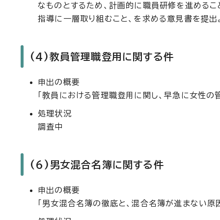
なものとするため、計画的に職員研修を進めるこ
指導に一層取り組むこと、を求める意見書を提出
(4)教員管理職登用に関する件
申出の概要
「教員における管理職登用に関し、早急に女性の
処理状況
調査中
(6)男女混合名簿に関する件
申出の概要
「男女混合名簿の徹底と、混合名簿が進まない原