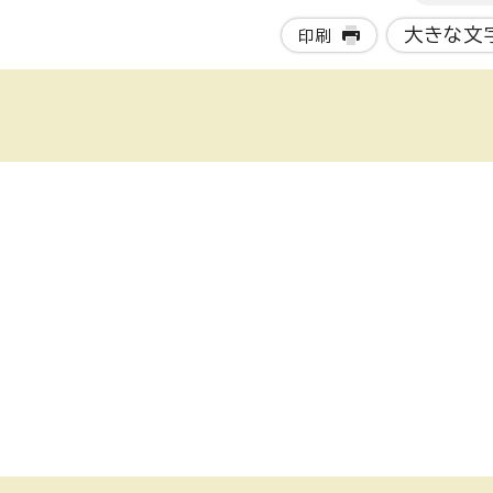
大きな文
印刷