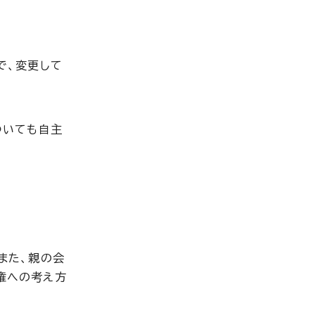
で、変更して
ついても自主
また、親の会
権への考え方