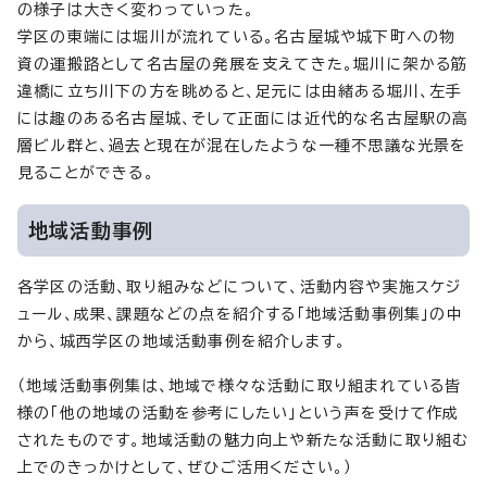
の様子は大きく変わっていった。
学区の東端には堀川が流れている。名古屋城や城下町への物
資の運搬路として名古屋の発展を支えてきた。堀川に架かる筋
違橋に立ち川下の方を眺めると、足元には由緒ある堀川、左手
には趣のある名古屋城、そして正面には近代的な名古屋駅の高
層ビル群と、過去と現在が混在したような一種不思議な光景を
見ることができる。
地域活動事例
各学区の活動、取り組みなどについて、活動内容や実施スケジ
ュール、成果、課題などの点を紹介する「地域活動事例集」の中
から、城西学区の地域活動事例を紹介します。
（地域活動事例集は、地域で様々な活動に取り組まれている皆
様の「他の地域の活動を参考にしたい」という声を受けて作成
されたものです。地域活動の魅力向上や新たな活動に取り組む
上でのきっかけとして、ぜひご活用ください。）