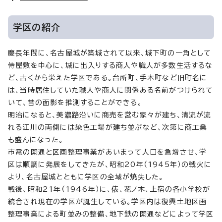
学区の紹介
慶長年間に、名古屋城が築城されて以来、城下町の一角として
侍屋敷を中心に、城に出入りする商人や職人が多数生活するな
ど、古くから栄えた学区である。台所町、手木町など旧町名に
は、当時居住していた職人や商人に関係ある名前がつけられて
いて、昔の面影を推測することができる。
明治になると、美濃路沿いに商売を営む家々が建ち、清流が流
れる江川の両側には染色工場が建ち並ぶなど、次第に商工業
も盛んになった。
市電の開通と区画整理事業があいまって人口を急増させ、学
区は順調に発展をしてきたが、昭和20年（1945年）の戦火に
より、名古屋城とともに学区の全域が焼失した。
戦後、昭和21年（1946年）に、俵、花ノ木、上宿の各小学校が
統合され現在の学区が誕生している。学区内は復興土地区画
整理事業による町並みの整備、地下鉄の開通などによって学区