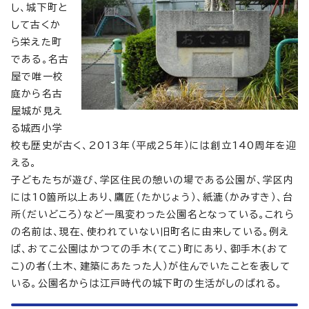
し、城下町と
して古くか
ら栄えた町
である。名古
屋で唯一校
庭から名古
屋城が見え
る城西小学
校も歴史が古く、2013年（平成25年）には創立140周年を迎
える。
子どもたちが遊び、学区住民の憩いの場である公園が、学区内
には10箇所以上あり、鷹匠（たかじょう）、紙漉（かみすき）、台
所（だいどころ）など一風変わった公園名となっている。これら
の名前は、現在、使われていない旧町名に由来している。例え
ば、おてこ公園はかつての手木(てこ)町にあり、御手木(おて
こ)の者（土木、建築にあたった人）が住んでいたことを表して
いる。公園名からは江戸時代の城下町の生活がしのばれる。