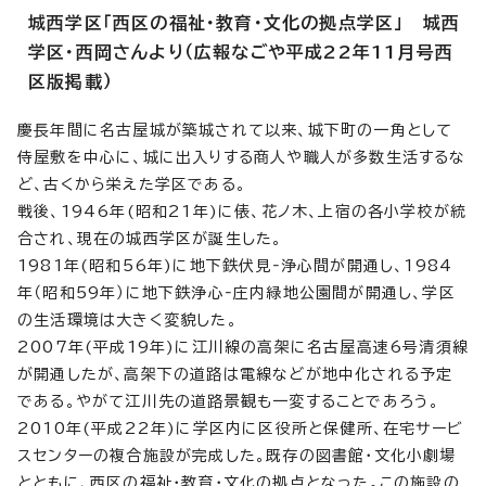
城西学区「西区の福祉・教育・文化の拠点学区」 城西
学区・西岡さんより（広報なごや平成22年11月号西
区版掲載）
慶長年間に名古屋城が築城されて以来、城下町の一角として
侍屋敷を中心に、城に出入りする商人や職人が多数生活するな
ど、古くから栄えた学区である。
戦後、1946年(昭和21年)に俵、花ノ木、上宿の各小学校が統
合され、現在の城西学区が誕生した。
1981年(昭和56年)に地下鉄伏見‐浄心間が開通し、1984
年（昭和59年）に地下鉄浄心‐庄内緑地公園間が開通し、学区
の生活環境は大きく変貌した。
2007年(平成19年)に江川線の高架に名古屋高速6号清須線
が開通したが、高架下の道路は電線などが地中化される予定
である。やがて江川先の道路景観も一変することであろう。
2010年(平成22年)に学区内に区役所と保健所、在宅サービ
スセンターの複合施設が完成した。既存の図書館・文化小劇場
とともに、西区の福祉・教育・文化の拠点となった。この施設の