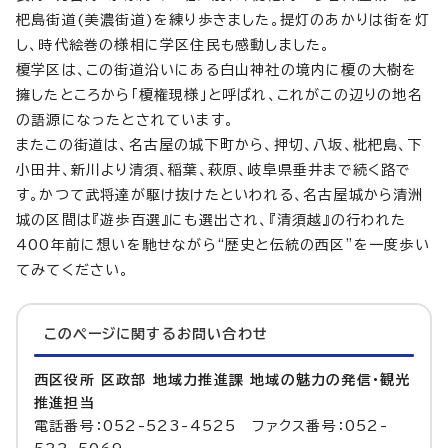
杷島街道(美濃街道)を練り歩きました。提灯のあかりは街を灯
し、時代絵巻の様相に学区住民も感動しました。
榎学区は、この街道沿いにある白山神社の境内に榎の大樹を
擁したところから「榎権現様」と呼ばれ、これがこの辺りの地名
の語源になったとされています。
またこの街道は、名古屋の城下町から、押切、八坂、枇杷島、下
小田井、新川より清須、稲葉、萩原、岐阜県垂井まで続く路で
す。かつて武将達が駆け抜けたといわれる、名古屋城から清洲
城の区間は『遊歩百選』にも選出され、『清須越』の行われた
400年前に想いを馳せながら“歴史と伝統の西区”を一度歩い
てみてください。
このページに関する
お問い合わせ
西区役所 区政部 地域力推進課 地域の魅力の発信・観光
推進担当
電話番号：052-523-4525 ファクス番号：052-