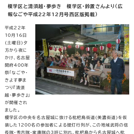
榎学区と清須越・夢歩き 榎学区・鈴置さんより（広
報なごや平成22年12月号西区版掲載）
平成22年
10月16日
(土曜日)夕
方から夜に
かけ、名古屋
開府400年
祭「なごや・
きよす夢ま
つり『清須
越・夢歩き』」
が開催され
ました。
榎学区の中央を名古屋城に抜ける枇杷島街道(美濃街道)を仮
装した1200名の参加者による提灯行列が、この地域武将の信
長隊・秀吉隊・家康隊の3班に別れ、枇杷島から名古屋城へ枇