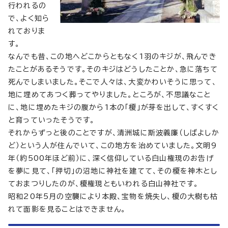
行われるの
で、よく知ら
れておりま
す。
なんでも昔、この地へどこからともなく1羽のキジが、飛んでき
たことがあるそうです。そのキジはどうしたことか、急に落ちて
死んでしまいました。そこで人々は、大変かわいそうに思って、
地に埋めてあつく葬ってやりました。ところが、不思議なこと
に、地に埋めたキジの腹から1本の「榎」が芽を出して、すくすく
と育っていったそうです。
それからずっと後のことですが、清洲城に斯波義廉（しばよしか
ど）という人が住んでいて、この地方を治めていました。文明9
年（約500年ほど前）に、深く信仰している白山権現のお告げ
を夢に見て、「押切」の沼地に神社を建てて、その榎を神木とし
ておまつりしたのが、榎権現ともいわれる白山神社です。
昭和20年5月の空襲により本殿、宝物を焼失し、榎の大樹も枯
れて面影を見ることはできません。