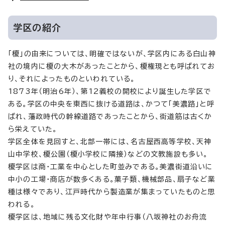
学区の紹介
「榎」の由来については、明確ではないが、学区内にある白山神
社の境内に榎の大木があったことから、榎権現とも呼ばれてお
り、それによったものといわれている。
1873年（明治6年）、第12義校の開校により誕生した学区で
ある。学区の中央を東西に抜ける道路は、かつて「美濃路」と呼
ばれ、藩政時代の幹線道路であったことから、街道筋は古くか
ら栄えていた。
学区全体を見回すと、北部一帯には、名古屋西高等学校、天神
山中学校、榎公園（榎小学校に隣接）などの文教施設も多い。
榎学区は商・工業を中心とした町並みである。美濃街道沿いに
中小の工場・商店が数多くある。菓子類、機械部品、扇子など業
種は様々であり、江戸時代から製造業が集まっていたものと思
われる。
榎学区は、地域に残る文化財や年中行事（八坂神社のお舟流