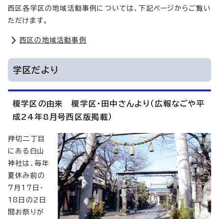
西区各学区の地域活動事例については、下記ページからご覧い
ただけます。
西区の地域活動事例
学区だより
榎学区の由来 榎学区・田中さんより（広報なごや平
成24年8月号西区版掲載）
押切二丁目
にある白山
神社は、毎年
夏休み前の
7月17日・
18日の2日
間お祭りが