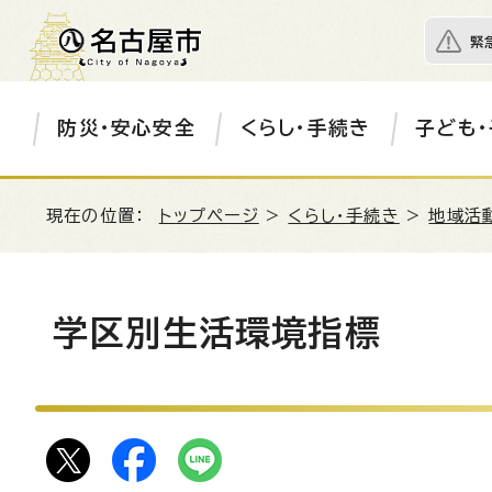
緊
防災・安心安全
くらし・手続き
子ども・
現在の位置：
トップページ
>
くらし・手続き
>
地域活
学区別生活環境指標