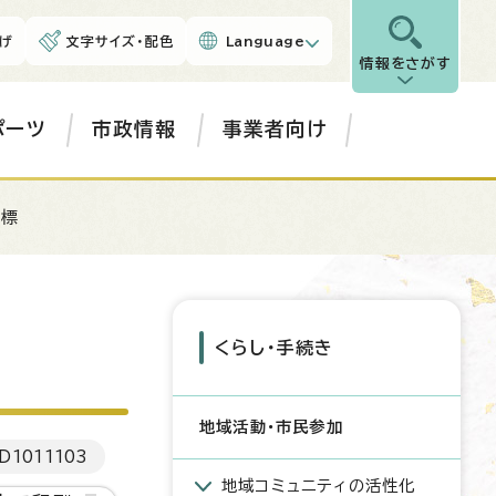
げ
文字サイズ・配色
Language
情報をさがす
ポーツ
市政情報
事業者向け
指標
くらし・手続き
地域活動・市民参加
D
1011103
地域コミュニティの活性化