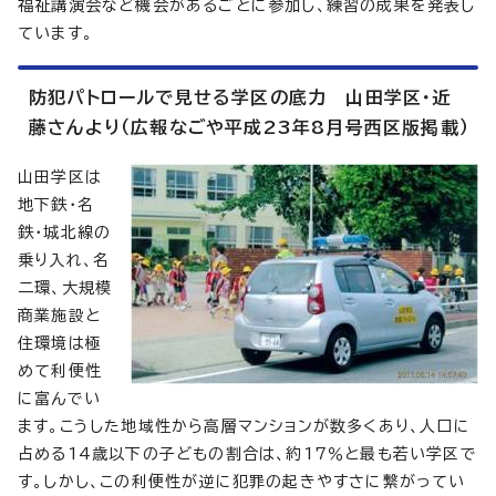
福祉講演会など機会があるごとに参加し、練習の成果を発表し
ています。
防犯パトロールで見せる学区の底力 山田学区・近
藤さんより（広報なごや平成23年8月号西区版掲載）
山田学区は
地下鉄・名
鉄・城北線の
乗り入れ、名
二環、大規模
商業施設と
住環境は極
めて利便性
に富んでい
ます。こうした地域性から高層マンションが数多くあり、人口に
占める14歳以下の子どもの割合は、約17％と最も若い学区で
す。しかし、この利便性が逆に犯罪の起きやすさに繋がってい