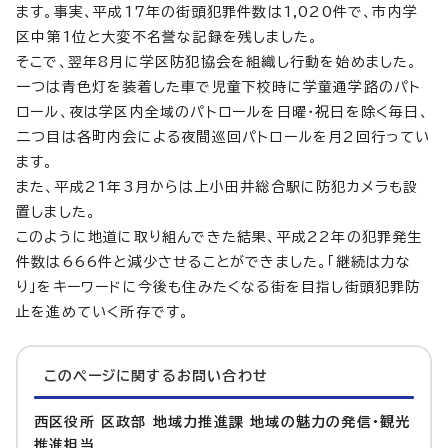
ます。事実、平成17年の街頭犯罪件数は1,020件で、市内学
区中第1位と大変不名誉な記録を残しました。
そこで、翌年8月に学区防犯協会を組織し行動を始めました。
一つは青色灯を装着した車で児童下校時に学童通学路のパト
ロール、夜は学区内全域のパトロールを日曜・祝日を除く毎日、
二つ目は各町内会による夜間巡回パトロールを月2回行ってい
ます。
また、平成21年3月からは上小田井総合駅に防犯カメラも設
置しました。
このように地道に取り組んできた結果、平成22年の犯罪発生
件数は666件と減少させることができました。「継続は力な
り」をキーワードに今後も住みたくなる街を目指し街頭犯罪防
止を進めていく所存です。
このページに関する
お問い合わせ
西区役所 区政部 地域力推進課 地域の魅力の発信・観光
推進担当