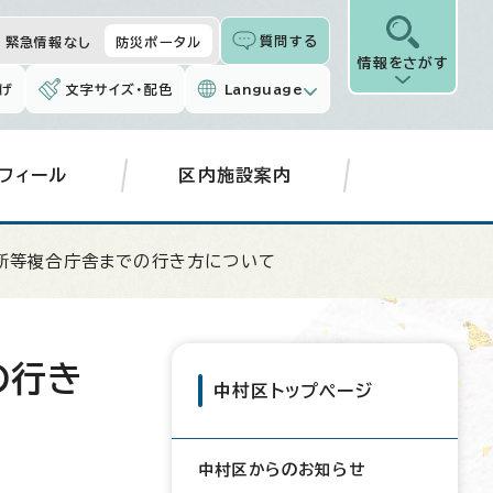
質問する
緊急情報なし
防災ポータル
情報をさがす
げ
文字サイズ・配色
Language
フィール
区内施設案内
所等複合庁舎までの行き方について
の行き
中村区トップページ
中村区からのお知らせ