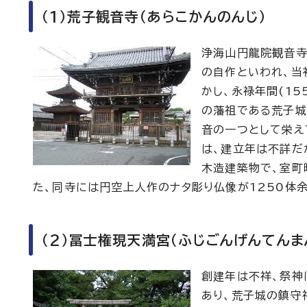
（1）荒子観音寺（あらこかんのんじ）
浄海山円龍院観音寺
の自作といわれ、当
かし、永禄年間(15
の藩祖である荒子城
音の一つとして栄え
は、建立年は不詳だ
木造建築物で、室町
た、同寺には円空上人作のナタ彫り仏像が1250体
（2）冨士権現天満宮（ふじごんげんてんま
創建年は不祥、祭神
あり、荒子城の鎮守