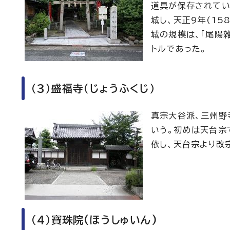
道具が保存されてい
城し、天正9年(15
城の規模は、「尾陽
トルであった。
（3）盛福寺（じょうふくじ）
真宗大谷派、三州野
いう。初めは天台宗
依し、天台宗より改
（4）寶珠院(ほうしゅいん)