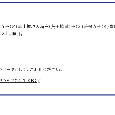
寺→(2)冨士権現天満宮(荒子城跡)→(3)盛福寺→(4)寶
バス「寺腰」停
のデータとして、ご利用ください。
F 704.1 KB）