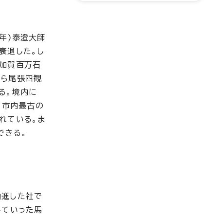
年)泰澄大師
衰退した。し
)加賀百万石
から尾張四観
る。境内に
、市内最古の
れている。ま
できる。
勧進した社で
していった馬