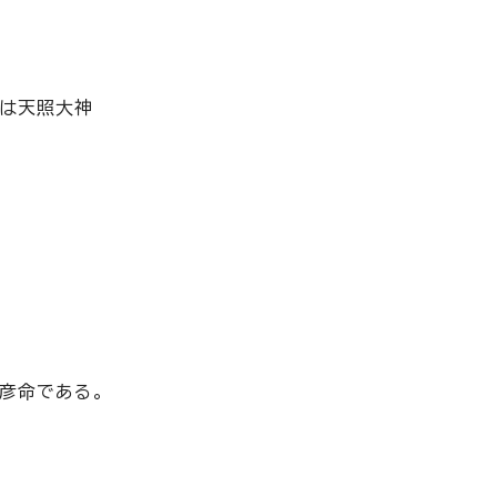
神は天照大神
彦命である。