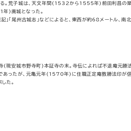
る。荒子城は、天文年間(1532から1555年)前田利昌の
81年)廃城となった。
雑記」「尾州古城志」などによると、東西が約68メートル、南
寺(現安城市野寺町)本証寺の末。寺伝によれば不退庵元勝
であったが、元亀元年(1570年)に住職正定庵教勝法印が
宗した。