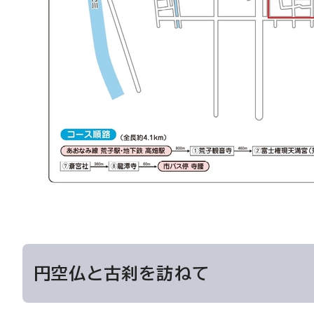
円空仏と古刹を訪ねて