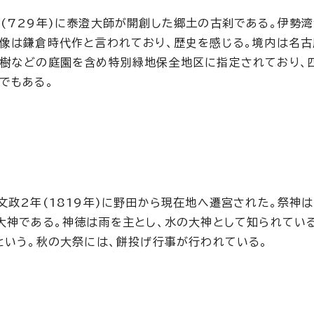
(729年)に泰澄大師が開創した郷土の古刹である。伊勢
像は鎌倉時代作と言われており、歴史を感じる。境内は名
樹などの庭園を含め特別緑地保全地区に指定されており、
でもある。
文政2年(1819年)に野田から現在地へ遷宮された。祭神は
大神である。神徳は雨を主とし、水の大神として知られている
という。秋の大祭には、餅投げ行事が行われている。