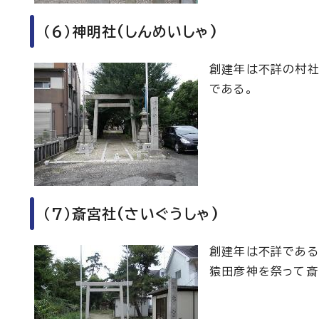
（6）神明社(しんめいしゃ)
創建年は不詳の村社
である。
（7）斎宮社(さいぐうしゃ)
創建年は不詳である
猿田彦神を祭って斎