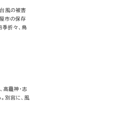
湾台風の被害
古屋市の保存
四季折々、鳥
、高龗神・志
。別宮に、風