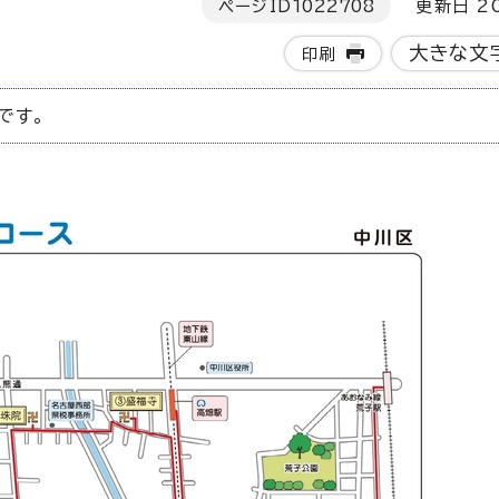
ページID
1022708
更新日 20
大きな文
印刷
です。