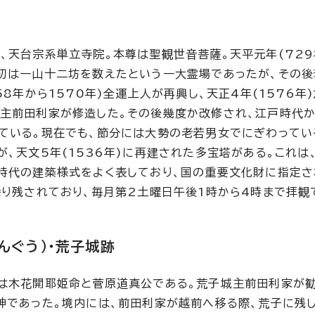
、天台宗系単立寺院。本尊は聖観世音菩薩。天平元年(729
初は一山十二坊を数えたという一大霊場であったが、その後
58年から1570年)全運上人が再興し、天正4年(1576年
主前田利家が修造した。その後幾度か改修され、江戸時代
ている。現在でも、節分には大勢の老若男女でにぎわってい
が、天文5年(1536年)に再建された多宝塔がある。これは
時代の建築様式をよく表しており、国の重要文化財に指定さ
余り残されており、毎月第2土曜日午後1時から4時まで拝観
んぐう）・荒子城跡
は木花開耶姫命と菅原道真公である。荒子城主前田利家が
神であった。境内には、前田利家が越前へ移る際、荒子に残