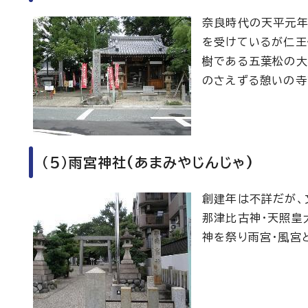
奈良時代の天平元年
を受けているが仁王
樹である五葉松の大
のさえずる憩いの寺
（5）雨宮神社(あまみやじんじゃ)
創建年は不詳だが、
那津比古神・天照皇
神を祭り雨宮・風宮