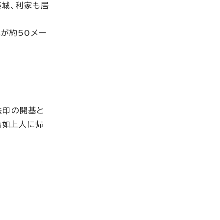
築城、利家も居
北が約50メー
法印の開基と
信如上人に帰