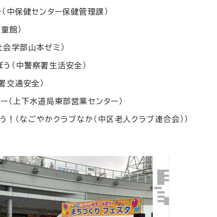
（中保健センター保健管理課）
童館）
社会学部山本ゼミ）
う（中警察署生活安全）
署交通安全）
ー（上下水道局東部営業センター）
う！（なごやかクラブなか（中区老人クラブ連合会））