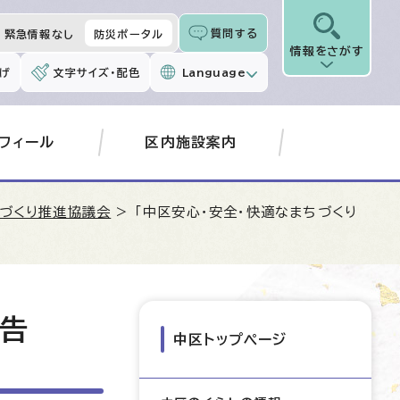
質問する
緊急情報なし
防災ポータル
情報をさがす
げ
文字サイズ・配色
Language
フィール
区内施設案内
ちづくり推進協議会
> 「中区安心・安全・快適なまちづくり
報告
中区トップページ