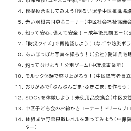
市邨高校「ユネスコ平和活動」チャリティー綿菓
模擬投票をしてみよう（明るい選挙中区推進協議
赤い羽根共同募金コーナー（中区社会福祉協議会
知って安心、備えて安全！－成年後見制度－（(
「防災クイズ」で再確認しよう！（なごや防災ボラ
あいぽっぽと写真を撮ろう！（（公社）愛知県宅
釣って分けよう！分別ゲーム（中環境事業所）
モルック体験で盛り上がろう！（中区障害者自立
おりがみで「ぶんぶんごま・ふきごま」を作ろう
SDGsを体験しよう！未使用品交換会（中区女
中区子ども会のお絵かきコーナー！ドリームプロ
体組成や野菜摂取レベルを測ってみよう（中保健
ター）