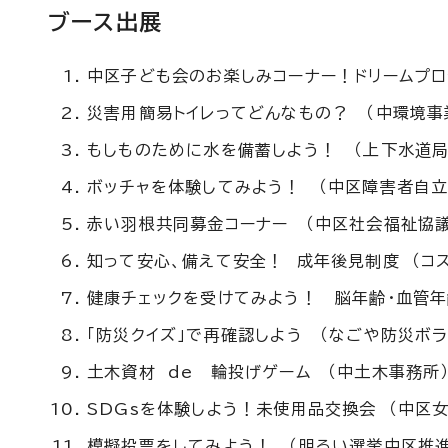
ブース出展
中区子ども会のお楽しみコーナー！ドリームプロ
災害用簡易トイレってどんなもの？ （中環境事
もしものために水を備蓄しよう！ （上下水道局
ボッチャを体験してみよう！ （中区障害者自立
赤い羽根共同募金コーナー （中区社会福祉協議
知って安心、備えて安全！ 成年後見制度 （コ
健康チェックを受けてみよう！ 脳年齢・血管年
「防災クイズ」で再確認しよう （なごや防災ボラ
土木資材 de 輪投げゲーム （中土木事務所
SDGsを体験しよう！未使用品交換会 （中区
模擬投票をしてみよう！ （明るい選挙中区推進