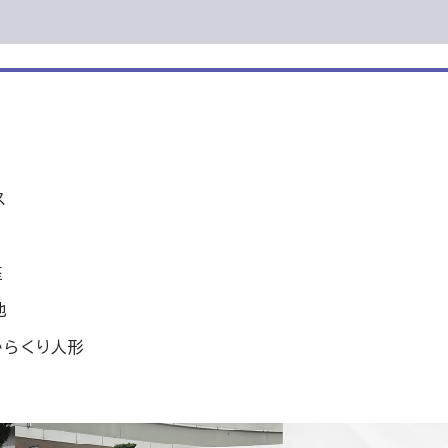
ス
座
他
からくり人形