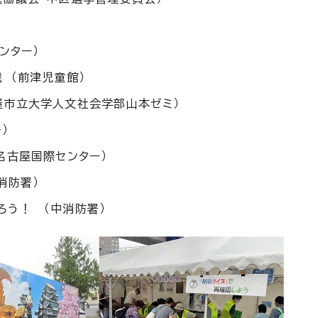
）
ンター）
 （前津児童館）
屋市立大学人文社会学部山本ゼミ）
）
名古屋国際センター）
消防署）
ろう！ （中消防署）