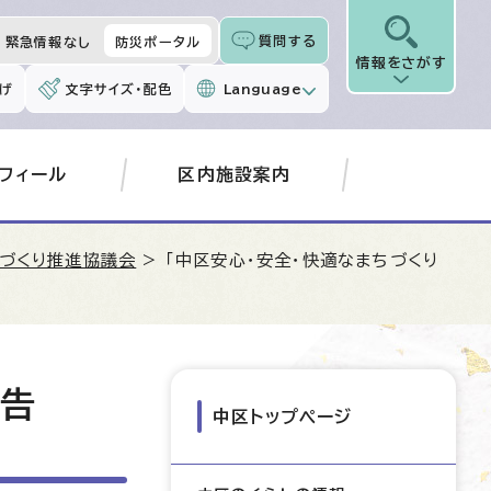
質問する
緊急情報なし
防災ポータル
情報をさがす
げ
文字サイズ・配色
Language
フィール
区内施設案内
ちづくり推進協議会
> 「中区安心・安全・快適なまちづくり
報告
中区トップページ