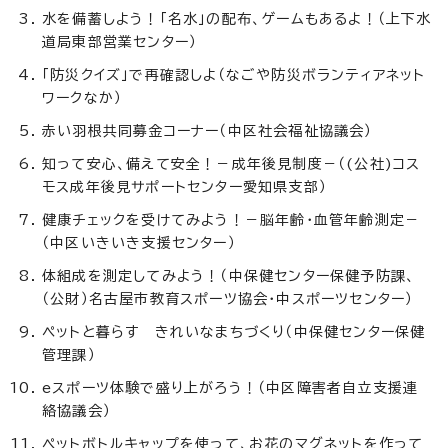
水を備蓄しよう！「名水」の配布、ゲームもあるよ！（上下水
道局東部営業センター）
「防災クイズ」で再確認しよ（なごや防災ボランティアネット
ワークなか）
赤い羽根共同募金コーナー（中区社会福祉協議会）
知って安心、備えて安全！－成年後見制度－（(公社)コス
モス成年後見サポートセンター愛知県支部）
健康チェックを受けてみよう！－脳年齢・血管年齢測定－
（中区いきいき支援センター）
体組成を測定してみよう！（中保健センター保健予防課、
（公財）名古屋市教育スポーツ協会・中スポーツセンター）
ペットと暮らす きれいなまちづくり（中保健センター保健
管理課）
eスポーツ体験で盛り上がろう！（中区障害者自立支援連
絡協議会）
ペットボトルキャップを使って、お花のマグネットを作って