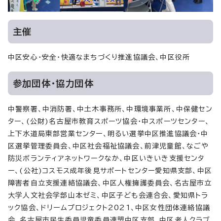
主催
中区安心・安全・快適なまちづくり推進協議会、中区役所
参加団体・協力団体
中警察署、中消防署、中土木事務所、中環境事業所、中保健セン
ター、(公財)名古屋市教育スポーツ協会・中スポーツセンター、
上下水道局東部営業センター、明るい選挙中区推進協議会・中
区選挙管理委員会、中区社会福祉協議会、前津児童館、なごや
防災ボランティアネットワークなか、中区いきいき支援センタ
ー、(公社)コスモス成年後見サポートセンター愛知県支部、中区
障害者自立支援連絡協議会、中区人権擁護委員会、名古屋市立
大学人文社会学部山本ゼミ、中区子ども会連合会、愛知県トラ
ック協会、ドリームプロジェクト2021、中区女性団体連絡協議
会、名古屋市民生委員児童委員連盟中区支部、中区老人クラブ