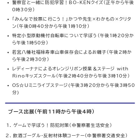
警察官と一緒に防犯学習！BO-KENクイズ（正午から午後
0時30分）
「みんなで投票に行こう！」かつや先生×わかもの×クリタ
ン（午後0時40分から午後1時10分）
特定小型原動機付自転車について学ぼう（午後1時20分か
ら午後1時50分）
若宮八幡社福禄寿車山車保存会によるお囃子（午後2時か
ら午後2時30分）
レディーナナによるオレンジリボン授業＆ステージ with
Rinoキッズスクール（午後2時40分から午後3時10分）
OS☆Uミニライブステージ(午後3時20分から午後3時50
分)
ブース出展（午前11時から午後4時）
ゲームで学ぼう！防犯対策（中警察署生活安全）
飲酒ゴーグル・反射材体験コーナー（中警察署交通安全）