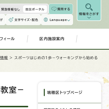
質問する
緊急情報なし
防災ポータル
情報をさがす
げ
文字サイズ・配色
Language
フィール
区内施設案内
ツ情報
> スポーツはじめの1歩－ウォーキングから始める
グ教室－
瑞穂区トップページ