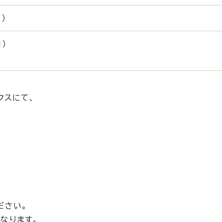
）
）
クスにて、
ださい。
なります。