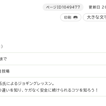
ページID
1049477
更新日 20
大きな文
印刷
）
 まで
競技場
拓氏によるジョギングレッスン。
の違いを知り、ケガなく安全に続けられるコツを知ろう！