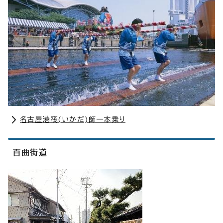
名古屋港筏(いかだ)師一本乗り
百曲街道