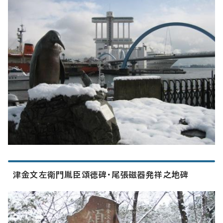
津金文左衛門胤臣頌徳碑・尾張磁器発祥之地碑