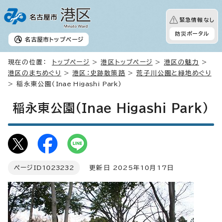
緊急情報なし
防災ポータル
名古屋市
トップページ
現在の位置：
トップページ
>
港区トップページ
>
港区の魅力
>
港区のまちめぐり
>
港区：史跡散策路
>
荒子川公園と緑地めぐり
> 稲永東公園(
Inae Higashi Park
)
稲永東公園(
Inae Higashi Park
)
ページID
1023232
更新日 2025年10月17日