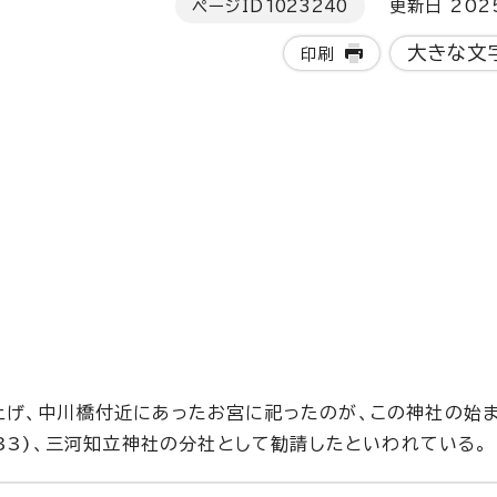
ページID
1023240
更新日 202
大きな文
印刷
げ、中川橋付近にあったお宮に祀ったのが、この神社の始ま
33)、三河知立神社の分社として勧請したといわれている。