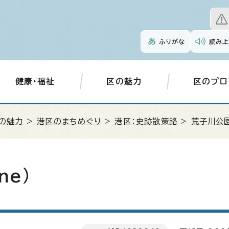
ふりがな
読み上
健康・福祉
区の魅力
区のプロ
の魅力
>
港区のまちめぐり
>
港区：史跡散策路
>
荒子川公
ine
)