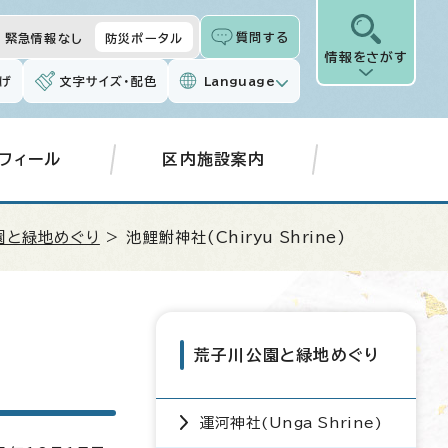
質問する
緊急情報なし
防災ポータル
情報をさがす
げ
文字サイズ・配色
Language
フィール
区内施設案内
園と緑地めぐり
> 池鯉鮒神社(
Chiryu Shrine
)
荒子川公園と緑地めぐり
運河神社(
Unga Shrine
)