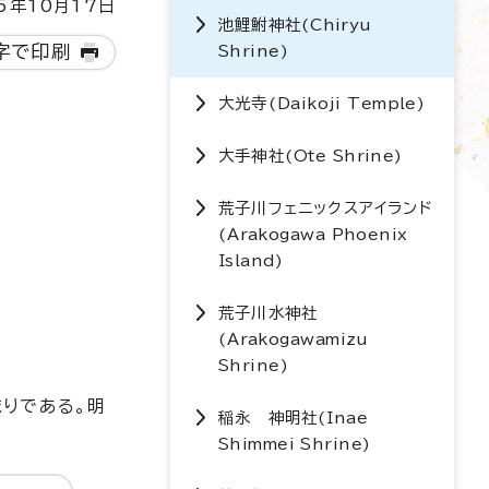
5年10月17日
池鯉鮒神社(
Chiryu
字で印刷
Shrine
)
大光寺(
Daikoji Temple
)
大手神社(
Ote Shrine
)
荒子川フェニックスアイランド
(
Arakogawa Phoenix
Island
)
荒子川水神社
(
Arakogawamizu
Shrine
)
りである。明
稲永 神明社(
Inae
Shimmei Shrine
)