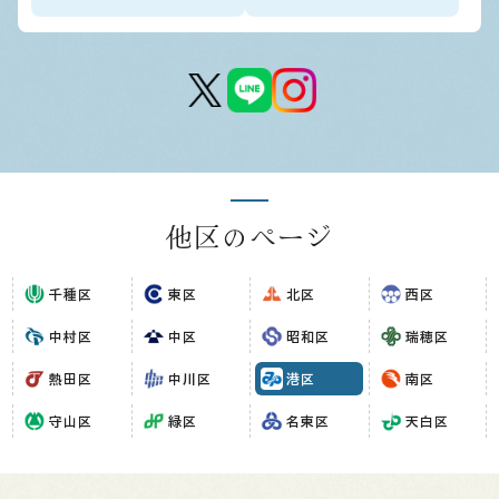
他区のページ
千種区
東区
北区
西区
中村区
中区
昭和区
瑞穂区
熱田区
中川区
港区
南区
守山区
緑区
名東区
天白区