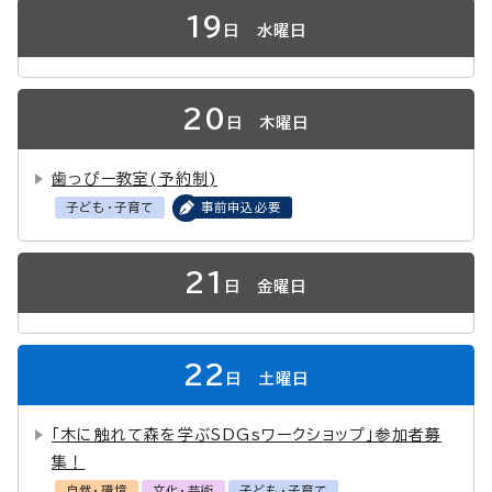
19
日
水曜日
20
日
木曜日
歯っぴー教室(予約制)
子ども・子育て
事前申込必要
21
日
金曜日
22
日
土曜日
「木に触れて森を学ぶSDGsワークショップ」参加者募
集！
自然・環境
文化・芸術
子ども・子育て