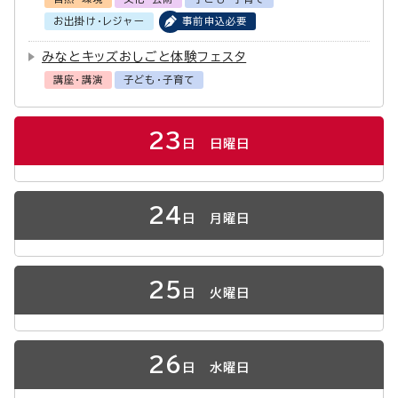
お出掛け・レジャー
事前申込必要
みなとキッズおしごと体験フェスタ
講座・講演
子ども・子育て
23
日
日曜日
24
日
月曜日
25
日
火曜日
26
日
水曜日