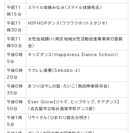
午前11
スマイル体操みなみ（スマイル体操有志）
時15分
午前11
HIPHOPダンス（ワクワクホットスタジオ）
時30分
午前11
女性会総踊り（南区地域女性活動促進事業実行委員
時50分
会）
午後0時
キッズダンス（Happiness Dance School）
5分
午後0時
ウクレレ演奏（Sekobo-z）
20分
午後0時
まつりばやしの笛・たいこ（熱田神楽保存会）
35分
午後0時
Ever Glow【ジャズ、ヒップホップ、チアダンス】
50分
（名古屋市立桜台高等学校ダンス部）
午後1時
リサイタル（ひまわり娘五分咲き）
5分