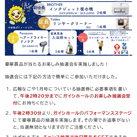
豪華賞品が当たるお楽しみ抽選会を実施しました！
抽選会には下記の方法で簡単にご参加いただけました。
広報なごや1月号についている抽選券に必要事項を書い
て、
午後2時20分まで
に
ガイシホール
の
お楽しみ抽選会受
付
にお持ちください。
午後2時30分
より、
ガイシホール
の
パフォーマンスステージ
にて豪華賞品の抽選を実施します。その場でお返事がない
と、当選無効となりますのでご注意ください。