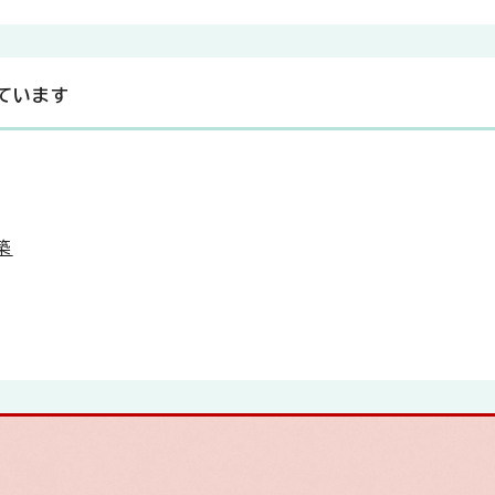
ています
築