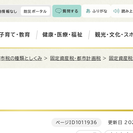
質問する
ふりがな
読み上
急情報なし
防災ポータル
子育て・教育
健康・医療・福祉
観光・文化・ス
>
市税の種類としくみ
>
固定資産税・都市計画税
>
固定資産税
ページID
1011936
更新日 202