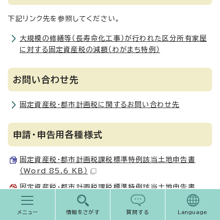
下記リンク先を参照してください。
大規模の修繕等（長寿命化工事）が行われた区分所有家屋
に対する固定資産税の減額（わがまち特例）
お問い合わせ先
固定資産税・都市計画税に関するお問い合わせ先
申請・申告用各種様式
固定資産税・都市計画税課税標準特例該当土地申告書
（Word 85.6 KB）
固定資産税・都市計画税課税標準特例該当土地申告書
（PDF 86.6 KB）
メニュー
情報をさがす
質問する
Language
固定資産税・都市計画税課税標準特例該当家屋申告書