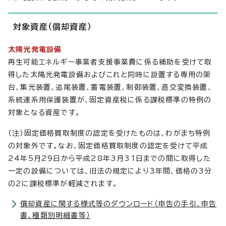
対象資産（償却資産）
太陽光発電設備
再生可能エネルギー事業者支援事業費に係る補助を受けて取
得した太陽光発電設備およびこれと同時に設置する専用の架
台、集光装置、追尾装置、蓄電装置、制御装置、直交変換装置、
系統連系用保護装置が、固定資産税に係る課税標準の特例の
対象となる資産です。
（注）固定価格買取制度の認定を受けたものは、わがまち特例
の対象外です。なお、固定価格買取制度の認定を受けて平成
24年5月29日から平成28年3月31日までの間に取得した
一定の設備については、旧法の規定により3年間、価格の3分
の2に課税標準が軽減されます。
償却資産に関する様式等のダウンロード（申告の手引、申告
書、種類別明細書等）