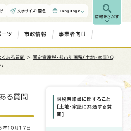
げ
文字サイズ・配色
Language
情報をさがす
ポーツ
市政情報
事業者向け
よくある質問
>
固定資産税・都市計画税（土地・家屋）Q
。
ある質問
課税明細書に関すること
［土地・家屋に共通する質
問］
5年10月17日