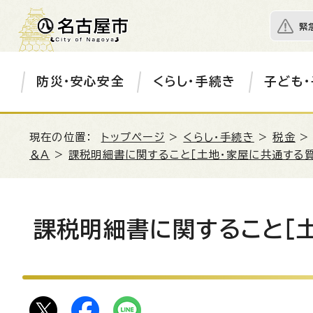
緊
防災・安心安全
くらし・手続き
子ども・
現在の位置：
トップページ
>
くらし・手続き
>
税金
＆A
>
課税明細書に関すること［土地・家屋に共通する質
課税明細書に関すること［