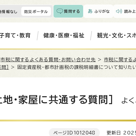
質問する
ふりがな
読み上
急情報なし
防災ポータル
子育て・教育
健康・医療・福祉
観光・文化・ス
>
市税に関するよくある質問・お問い合わせ先
>
市税に関する
問］
> 固定資産税・都市計画税の課税明細書について知りたい
土地・家屋に共通する質問］
よく
ページID
1012048
更新日 202