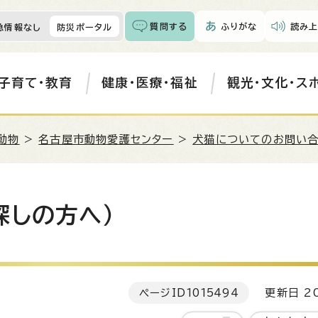
質問する
ふりがな
読み上
急情報なし
防災ポータル
子育て・教育
健康・医療・福祉
観光・文化・ス
動物
>
名古屋市動物愛護センター
>
犬猫についてのお問い
探しの方へ）
ページID
1015494
更新日 20