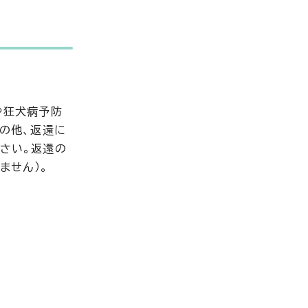
や狂犬病予防
の他、返還に
さい。返還の
ません）。