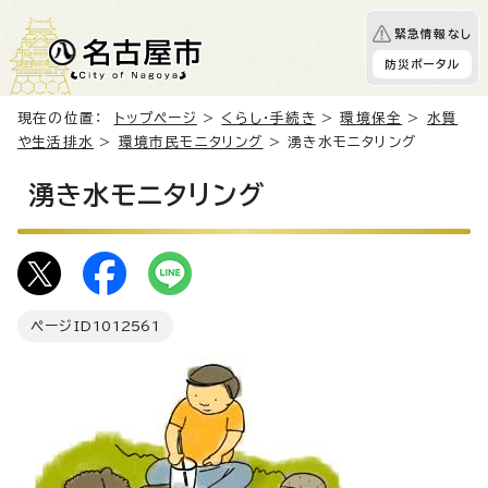
緊急情報なし
防災ポータル
現在の位置：
トップページ
>
くらし・手続き
>
環境保全
>
水質
や生活排水
>
環境市民モニタリング
> 湧き水モニタリング
湧き水モニタリング
ページID
1012561