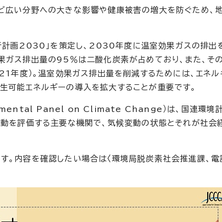
など広い分野への大きな影響や健康被害の増大を防ぐため、
計画2030」を策定し、2030年度に温室効果ガスの排出を
果ガス排出量の95％は二酸化炭素が占めており、また、そ
021年度）。温室効果ガス排出量を削減するためには、エネ
生可能エネルギーの導入を拡大することが重要です。
ental Panel on Climate Change）は、国連環境
変動を評価する主要な機関で、気候変動の状態とそれが社会
す。内容を確認したい場合は〈環境局脱炭素社会推進課、電話