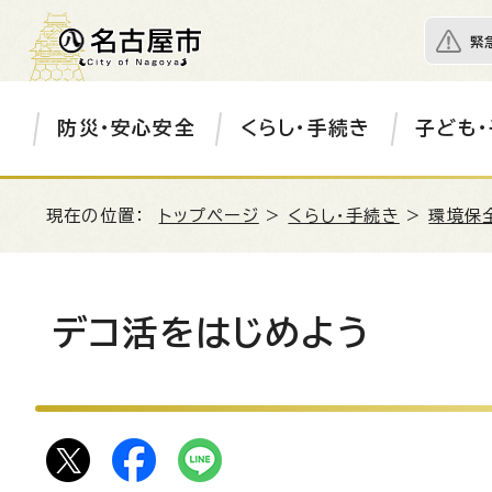
緊
防災・安心安全
くらし・手続き
子ども・
現在の位置：
トップページ
>
くらし・手続き
>
環境保
デコ活をはじめよう