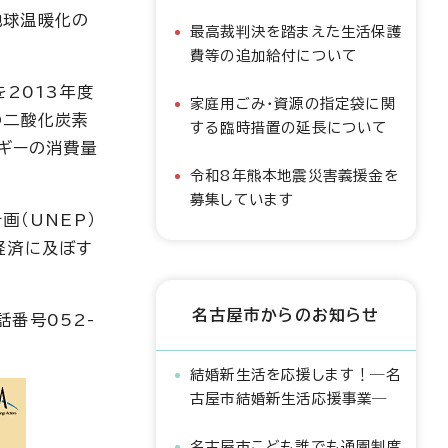
地球温暖化の
最高裁判決を踏まえた生活保護
費等の追加給付について
2013年度
家庭用ごみ・資源の指定袋に関
の二酸化炭素
する臨時措置の延長について
ルギーの消費量
令和8年熊本地震災害義援金を
募集しています
計画（UNEP）
経済に及ぼす
名古屋市からのお知らせ
番号052-
結婚新生活を応援します！―名
古屋市結婚新生活応援事業―
名古屋市こども誰でも通園制度