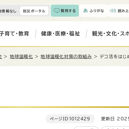
質問する
ふりがな
読み上
急情報なし
防災ポータル
子育て・教育
健康・医療・福祉
観光・文化・ス
全
>
地球温暖化
>
地球温暖化対策の取組み
> デコ活をはじ
ページID
1012429
更新日 202