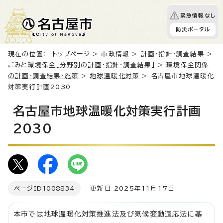
緊急情報なし
防災ポータル
現在の位置：
トップページ
>
市政情報
>
計画・指針・調査結果
>
ごみと環境保全［分野別の計画・指針・調査結果］
>
環境保全関係
の計画・調査結果・施策
>
地球温暖化対策
> 名古屋市地球温暖化
対策実行計画2030
名古屋市地球温暖化対策実行計画
2030
ページID
1008834
更新日 2025年11月17日
本市では地球温暖化対策推進法及び気候変動適応法に基