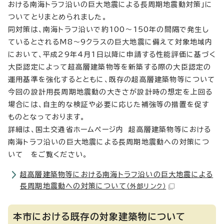
おける南海トラフ沿いの巨大地震による長周期地震動対策」に
ついてとりまとめられました。
同対策は、南海トラフ沿いで約100～150年の間隔で発生し
ているとされるM8～9クラスの巨大地震に備えて対象地域内
において、平成29年4月1日以降に申請する性能評価に基づく
大臣認定によって超高層建築物等を新築する際の大臣認定の
運用基準を強化するとともに、既存の超高層建築物等について
今回の設計用長周期地震動の大きさが設計時の想定を上回る
場合には、自主的な検証や必要に応じた補強等の措置を促す
ものとなっております。
詳細は、国土交通省ホームページ内 超高層建築物等における
南海トラフ沿いの巨大地震による長周期地震動への対策につ
いて をご覧ください。
超高層建築物等における南海トラフ沿いの巨大地震による
長周期地震動への対策について
（外部リンク）
本市における既存の対象建築物について