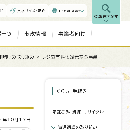
げ
文字サイズ・配色
Language
情報をさがす
ポーツ
市政情報
事業者向け
生抑制）の取り組み
> レジ袋有料化還元基金事業
くらし・手続き
家庭ごみ・資源・リサイクル
5年10月17日
資源循環の取り組み