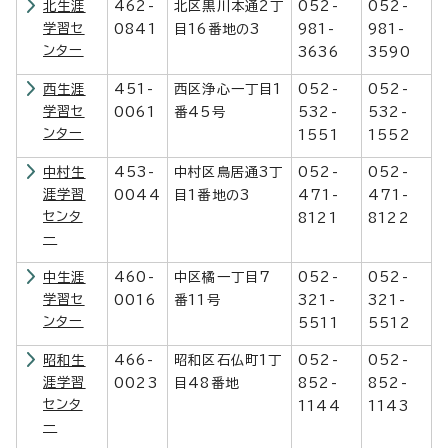
北生涯
462-
北区黒川本通2丁
052-
052-
学習セ
0841
目16番地の3
981-
981-
ンター
3636
3590
西生涯
451-
西区浄心一丁目1
052-
052-
学習セ
0061
番45号
532-
532-
ンター
1551
1552
中村生
453-
中村区鳥居通3丁
052-
052-
涯学習
0044
目1番地の3
471-
471-
センタ
8121
8122
ー
中生涯
460-
中区橘一丁目7
052-
052-
学習セ
0016
番11号
321-
321-
ンター
5511
5512
昭和生
466-
昭和区石仏町1丁
052-
052-
涯学習
0023
目48番地
852-
852-
センタ
1144
1143
ー