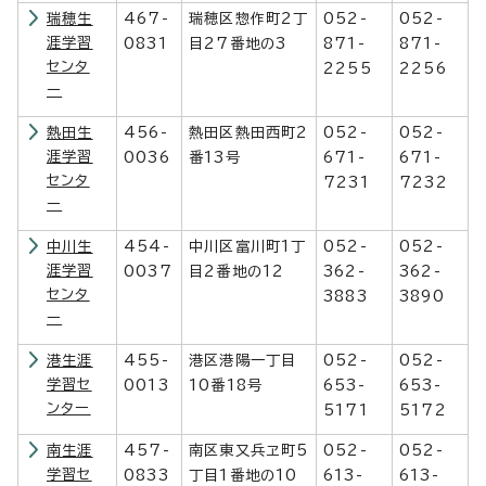
瑞穂生
467-
瑞穂区惣作町2丁
052-
052-
涯学習
0831
目27番地の3
871-
871-
センタ
2255
2256
ー
熱田生
456-
熱田区熱田西町2
052-
052-
涯学習
0036
番13号
671-
671-
センタ
7231
7232
ー
中川生
454-
中川区富川町1丁
052-
052-
涯学習
0037
目2番地の12
362-
362-
センタ
3883
3890
ー
港生涯
455-
港区港陽一丁目
052-
052-
学習セ
0013
10番18号
653-
653-
ンター
5171
5172
南生涯
457-
南区東又兵ヱ町5
052-
052-
学習セ
0833
丁目1番地の10
613-
613-