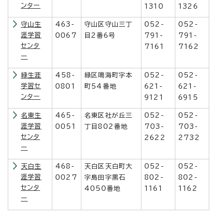
ンター
1310
1326
守山生
463-
守山区守山三丁
052-
052-
涯学習
0067
目2番6号
791-
791-
センタ
7161
7162
ー
緑生涯
458-
緑区鳴海町字本
052-
052-
学習セ
0801
町54番地
621-
621-
ンター
9121
6915
名東生
465-
名東区社が丘三
052-
052-
涯学習
0051
丁目802番地
703-
703-
センタ
2622
2732
ー
天白生
468-
天白区天白町大
052-
052-
涯学習
0027
字島田字黒石
802-
802-
センタ
4050番地
1161
1162
ー