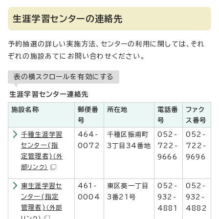
生涯学習センターの連絡先
予約抽選の詳しい実施方法、センターの利用に関しては、それ
ぞれの施設あてにお問い合わせください。
表の横スクロールを有効にする
生涯学習センター連絡先
施設名称
郵便番
所在地
電話番
ファク
号
号
ス番号
千種生涯学習
464-
千種区振甫町
052-
052-
センター(指
0072
3丁目34番地
722-
722-
定管理者)
（外
9666
9696
部リンク）
東生涯学習セ
461-
東区葵一丁目
052-
052-
ンター(指定
0004
3番21号
932-
932-
管理者)
（外部
4881
4882
リンク）