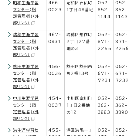
昭和生涯学習
466-
昭和区石仏町
052-
052-
センター(指
0023
1丁目48番地
852-
852-
定管理者)
（外
1144
1143
部リンク）
瑞穂生涯学習
467-
瑞穂区惣作町
052-
052-
センター(指
0831
2丁目27番
871-
871-
定管理者)
（外
地の3
2255
2256
部リンク）
熱田生涯学習
456-
熱田区熱田西
052-
052-
センター(指
0036
町2番13号
671-
671-
定管理者)
（外
7231
7232
部リンク）
中川生涯学習
454-
中川区富川町
052-
052-
センター(指
0037
1丁目2番地
362-
362-
定管理者)
（外
の12
3883
3890
部リンク）
港生涯学習セ
455-
港区港陽一丁
052-
052-