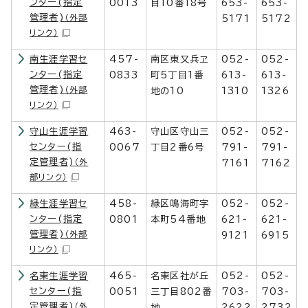
ンター(指定
0013
目10番18号
653-
653-
管理者)
（外部
5171
5172
リンク）
南生涯学習セ
457-
南区東又兵ヱ
052-
052-
ンター(指定
0833
町5丁目1番
613-
613-
管理者)
（外部
地の10
1310
1326
リンク）
守山生涯学習
463-
守山区守山三
052-
052-
センター(指
0067
丁目2番6号
791-
791-
定管理者)
（外
7161
7162
部リンク）
緑生涯学習セ
458-
緑区鳴海町字
052-
052-
ンター(指定
0801
本町54番地
621-
621-
管理者)
（外部
9121
6915
リンク）
名東生涯学習
465-
名東区社が丘
052-
052-
センター(指
0051
三丁目802番
703-
703-
定管理者)
（外
地
2622
2732