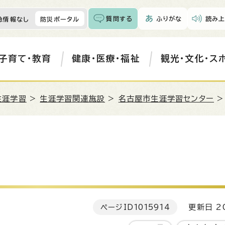
質問する
ふりがな
読み上
急情報なし
防災ポータル
子育て・教育
健康・医療・福祉
観光・文化・ス
生涯学習
>
生涯学習関連施設
>
名古屋市生涯学習センター
ページID
1015914
更新日 20