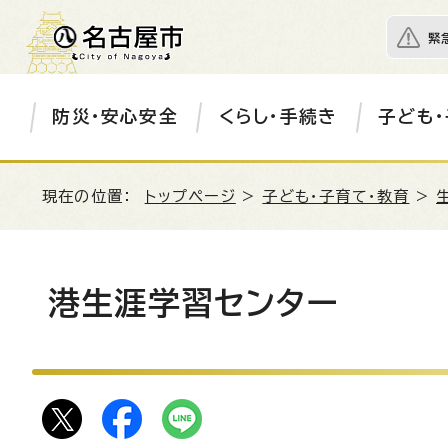
緊
防災・安心安全
くらし・手続き
子ども・
現在の位置：
トップページ
>
子ども・子育て・教育
>
港生涯学習センター