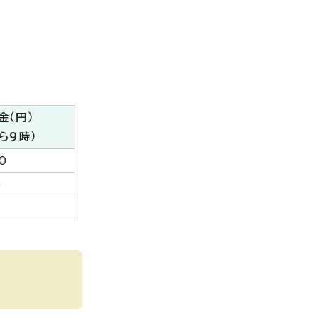
金（円）
ら9時）
0
0
0