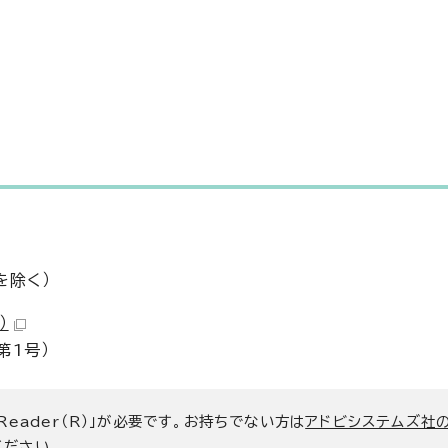
を除く）
）
第1号）
 Reader（R）」が必要です。お持ちでない方は
アドビシステムズ社
ください。