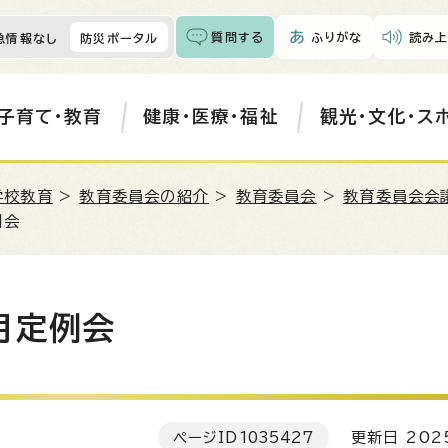
質問する
ふりがな
読み上
急情報なし
防災ポータル
子育て・教育
健康・医療・福祉
観光・文化・ス
学校教育
>
教育委員会の紹介
>
教育委員会
>
教育委員会会
例会
月定例会
ページID
1035427
更新日 202