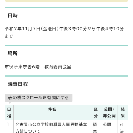
日時
令和7年11月7日（金曜日）午後3時00分から午後4時10分
まで
場所
市役所東庁舎6階 教育委員会室
議事日程
表の横スクロールを有効にする
日
件名
区
公開/
結
程
分
非公開
果
1
名古屋市公立学校教職員人事異動基本
議
公開
可
方針について
案
決