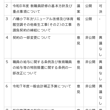
2
令和8年度 教職員研修の基本方針及び
議
公開
可
重点事項について
案
決
3
八幡小7年次リニューアル改修及び体育
報
公開
-
館空調その他衛生工事（その2）の工事
告
請負契約の締結について
4
契約の一部変更について
意
非公開
異
見
議
な
し
5
職員の給与に関する条例及び教育職員
意
非公開
異
の給与等の特別措置に関する条例の一
見
議
部改正について
な
し
6
令和7年度一般会計補正予算について
意
非公開
異
見
議
な
し