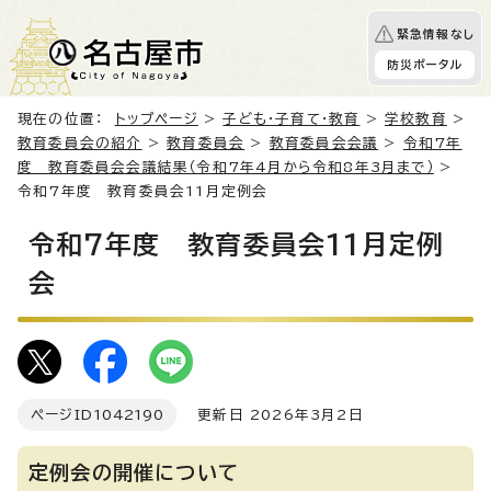
緊急情報なし
防災ポータル
現在の位置：
トップページ
>
子ども・子育て・教育
>
学校教育
>
教育委員会の紹介
>
教育委員会
>
教育委員会会議
>
令和7年
度 教育委員会会議結果（令和7年4月から令和8年3月まで）
>
令和7年度 教育委員会11月定例会
令和7年度 教育委員会11月定例
会
ページID
1042190
更新日 2026年3月2日
定例会の開催について