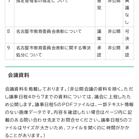
7
指定管理者の指定について
意
非公開
異
見
議
な
し
8
名古屋市教育委員会表彰について
議
非公開
可
案
決
9
名古屋市教育委員会表彰に関する専決
承
非公開
承
処分について
認
認
会議資料
会議資料を掲載しております。（非公開会議の資料を除く。ただ
し議事日程4から7までの資料については、議会に上程したた
め公開します。議事日程5のPDFファイルは、一部テキスト情報
のない画像データです。内容を確認したい場合はページ内に記
載のある問い合わせ先までお問合せください。議事日程5のフ
ァイルはサイズが大きいため、ファイルを開くのに時間がかか
ることがあります。）