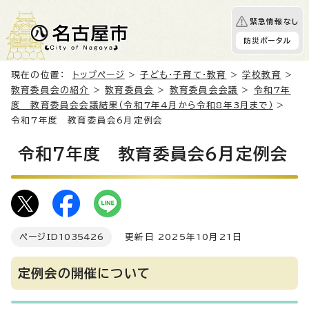
緊急情報なし
防災ポータル
現在の位置：
トップページ
>
子ども・子育て・教育
>
学校教育
>
教育委員会の紹介
>
教育委員会
>
教育委員会会議
>
令和7年
度 教育委員会会議結果（令和7年4月から令和8年3月まで）
>
令和7年度 教育委員会6月定例会
令和7年度 教育委員会6月定例会
ページID
1035426
更新日 2025年10月21日
定例会の開催について