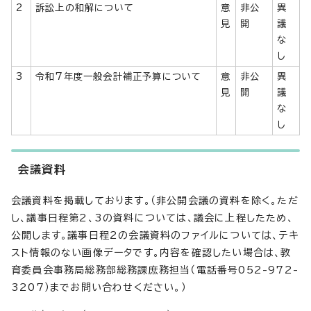
2
訴訟上の和解について
意
非公
異
見
開
議
な
し
3
令和7年度一般会計補正予算について
意
非公
異
見
開
議
な
し
会議資料
会議資料を掲載しております。（非公開会議の資料を除く。ただ
し、議事日程第2、3の資料については、議会に上程したため、
公開します。議事日程2の会議資料のファイルについては、テキ
スト情報のない画像データです。内容を確認したい場合は、教
育委員会事務局総務部総務課庶務担当（電話番号052-972-
3207）までお問い合わせください。）