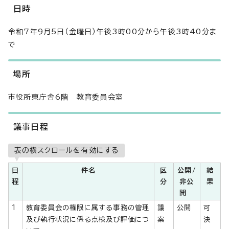
日時
令和7年9月5日（金曜日）午後3時00分から午後3時40分ま
で
場所
市役所東庁舎6階 教育委員会室
議事日程
表の横スクロールを有効にする
日
件名
区
公開/
結
程
分
非公
果
開
1
教育委員会の権限に属する事務の管理
議
公開
可
及び執行状況に係る点検及び評価につ
案
決