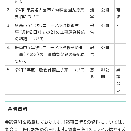
いて
2
令和8年度名古屋市立幼稚園園児募集
議
公開
可
要項について
案
決
3
猪高小7年次リニューアル改修衛生工
報
公開
-
事（週休2日）（その2）の工事請負契約
告
の締結について
4
振甫中7年次リニューアル改修その他
報
公開
-
工事（その2）の工事請負契約の締結に
告
ついて
5
令和7年度一般会計補正予算について
意
非公
異
見
開
議
な
し
会議資料
会議資料を掲載しております。（議事日程5の資料については、
議会に上程したため公開します。議事日程1のファイルはサイズ