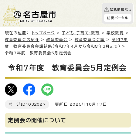
緊急情報なし
防災ポータル
現在の位置：
トップページ
>
子ども・子育て・教育
>
学校教育
>
教育委員会の紹介
>
教育委員会
>
教育委員会会議
>
令和7年
度 教育委員会会議結果（令和7年4月から令和8年3月まで）
>
令和7年度 教育委員会5月定例会
令和7年度 教育委員会5月定例会
ページID
1032027
更新日 2025年10月17日
定例会の開催について