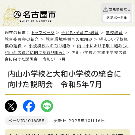
緊急情報なし
防災ポータル
現在の位置：
トップページ
>
子ども・子育て・教育
>
学校教育
>
教育委員会の紹介
>
教育環境整備への取組み
>
望ましい学校規
模の確保
>
小規模校への取り組み
>
内山小における取り組み（大
和小との統合に向けた取り組み）
> 内山小学校と大和小学校の統
合に向けた説明会 令和5年7月
内山小学校と大和小学校の統合に
向けた説明会 令和5年7月
ページID
1016855
更新日 2025年10月16日