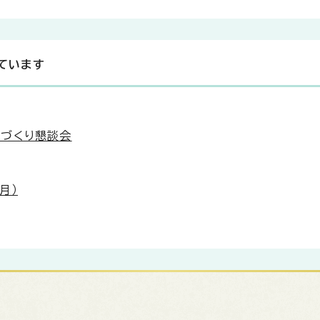
ています
づくり懇談会
月）