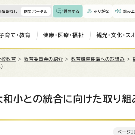
質問する
ふりがな
読み上
急情報なし
防災ポータル
子育て・教育
健康・医療・福祉
観光・文化・ス
学校教育
>
教育委員会の紹介
>
教育環境整備への取組み
>
）
大和小との統合に向けた取り組
ページI