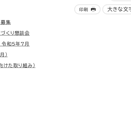
大きな文
印刷
の募集
校づくり懇談会
 令和5年7月
月）
向けた取り組み）