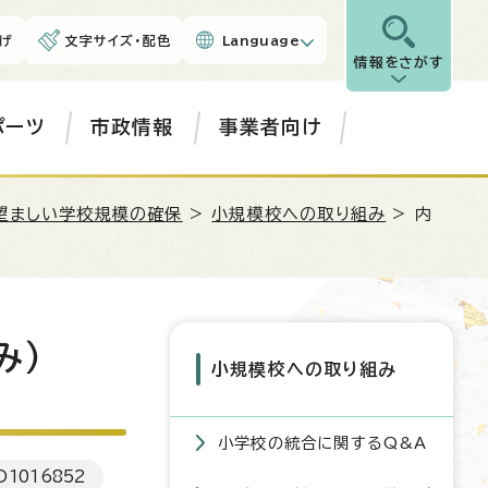
げ
文字サイズ・配色
Language
情報をさがす
ポーツ
市政情報
事業者向け
望ましい学校規模の確保
>
小規模校への取り組み
> 内
み）
小規模校への取り組み
小学校の統合に関するQ&A
D
1016852