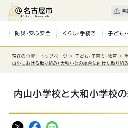
緊
防災・安心安全
くらし・手続き
子ども・
現在の位置：
トップページ
>
子ども・子育て・教育
>
山小における取り組み（大和小との統合に向けた取り組み
内山小学校と大和小学校の統