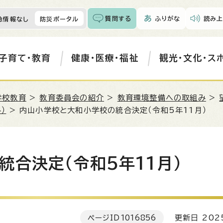
質問する
ふりがな
読み上
急情報なし
防災ポータル
子育て・教育
健康・医療・福祉
観光・文化・ス
学校教育
>
教育委員会の紹介
>
教育環境整備への取組み
>
）
> 内山小学校と大和小学校の統合決定（令和5年11月）
合決定（令和5年11月）
ページID
1016856
更新日 202