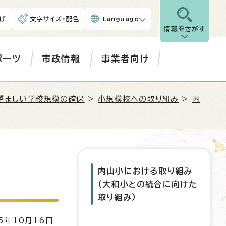
げ
文字サイズ・配色
Language
情報をさがす
ポーツ
市政情報
事業者向け
望ましい学校規模の確保
>
小規模校への取り組み
>
内
内山小における取り組み
（大和小との統合に向けた
取り組み）
5年10月16日