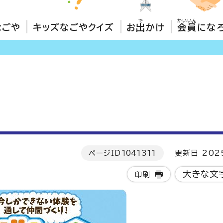
で
かいいん
なごや
キッズなごやクイズ
お
出
かけ
会員
にな
ページID
1041311
更新日 202
大きな文
印刷