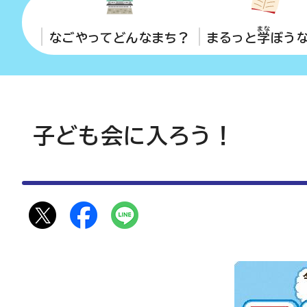
まな
なごやってどんなまち？
まるっと
学
ぼう
子ども会に入ろう！