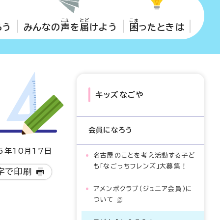
こえ
とど
こま
ろう
みんなの
声
を
届
けよう
困
ったときは
キッズなごや
会員になろう
5年10月17日
名古屋のことを考え活動する子ど
も「なごっちフレンズ」大募集！
字で印刷
アメンボクラブ（ジュニア会員）に
ついて