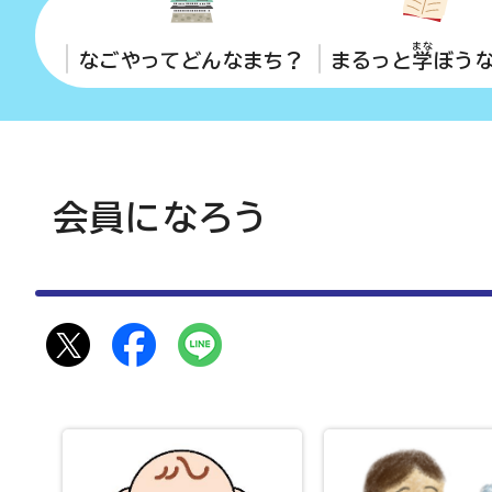
まな
なごやってどんなまち？
まるっと
学
ぼう
会員になろう