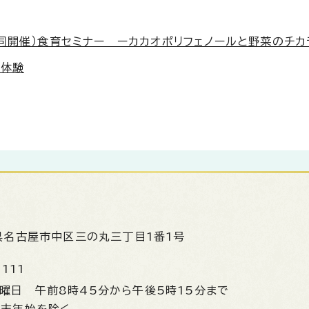
同開催）食育セミナー ーカカオポリフェノールと野菜のチ
前体験
県名古屋市中区三の丸三丁目1番1号
1111
金曜日
午前8時45分から午後5時15分まで
年末年始を除く