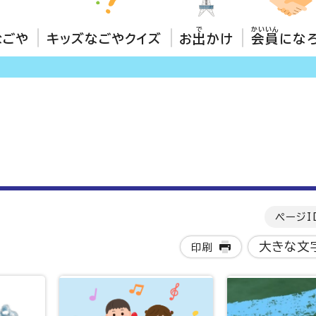
で
かいいん
なごや
キッズなごやクイズ
お
出
かけ
会員
にな
ページI
大きな文
印刷