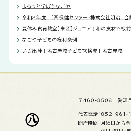
まるっと学ぼうなごや
令和8年度 （西保健センター・株式会社明治 合
夏休み食育教室［東区］ジュニア！和の食材で板
なごや子どもの権利条例
いざ出陣！名古屋城子ども探検隊！名古屋城
〒460-8508
愛知
代表電話：
052-961-
開庁時間：
月曜日から
休日・祝日・