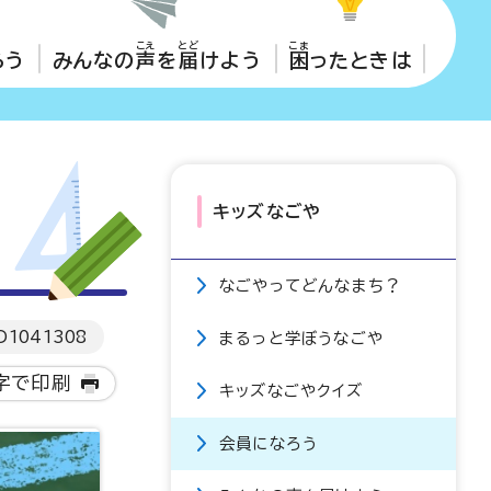
こえ
とど
こま
ろう
みんなの
声
を
届
けよう
困
ったときは
キッズなごや
なごやってどんなまち？
D
1041308
まるっと学ぼうなごや
字で印刷
キッズなごやクイズ
会員になろう