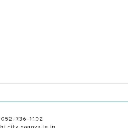
052-736-1102
city.nagoya.lg.jp