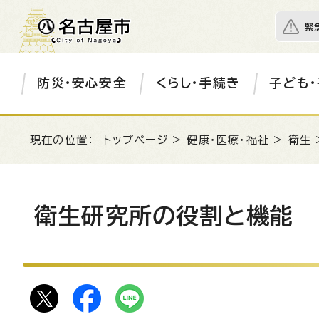
緊
防災・安心安全
くらし・手続き
子ども・
現在の位置：
トップページ
>
健康・医療・福祉
>
衛生
衛生研究所の役割と機能