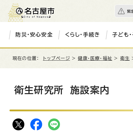
緊
防災・安心安全
くらし・手続き
子ども・
現在の位置：
トップページ
>
健康・医療・福祉
>
衛生
衛生研究所 施設案内