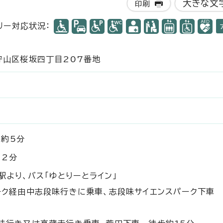
大きな文
印刷
リー対応状況：
市守山区桜坂四丁目207番地
で約5分
12分
駅より、バス「ゆとりーとライン」
ーク経由中志段味行きに乗車、志段味サイエンスパーク下車