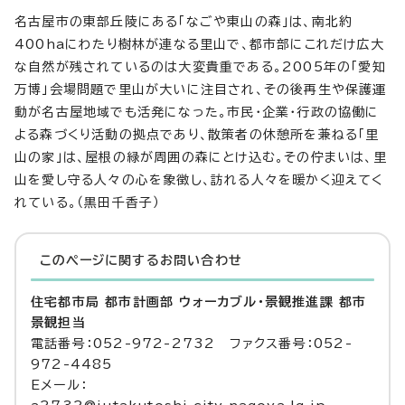
名古屋市の東部丘陵にある「なごや東山の森」は、南北約
400haにわたり樹林が連なる里山で、都市部にこれだけ広大
な自然が残されているのは大変貴重である。2005年の「愛知
万博」会場問題で里山が大いに注目され、その後再生や保護運
動が名古屋地域でも活発になった。市民・企業・行政の協働に
よる森づくり活動の拠点であり、散策者の休憩所を兼ねる「里
山の家」は、屋根の緑が周囲の森にとけ込む。その佇まいは、里
山を愛し守る人々の心を象徴し、訪れる人々を暖かく迎えてく
れている。（黒田千香子）
このページに関する
お問い合わせ
住宅都市局 都市計画部 ウォーカブル・景観推進課 都市
景観担当
電話番号：052-972-2732 ファクス番号：052-
972-4485
Eメール：