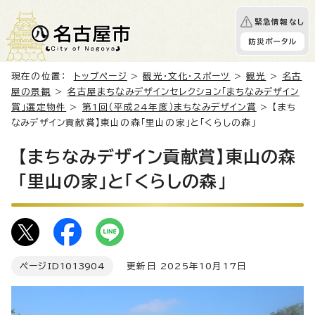
緊急情報なし
防災ポータル
現在の位置：
トップページ
>
観光・文化・スポーツ
>
観光
>
名古
屋の景観
>
名古屋まちなみデザインセレクション「まちなみデザイン
賞」選定物件
>
第1回（平成24年度）まちなみデザイン賞
> 【まち
なみデザイン貢献賞】東山の森「里山の家」と「くらしの森」
【まちなみデザイン貢献賞】東山の森
「里山の家」と「くらしの森」
ページID
1013904
更新日 2025年10月17日