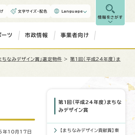
げ
文字サイズ・配色
Language
情報をさがす
ポーツ
市政情報
事業者向け
まちなみデザイン賞」選定物件
>
第1回（平成24年度）ま
第1回（平成24年度）まちな
みデザイン賞
【まちなみデザイン貢献賞】東
5年10月17日