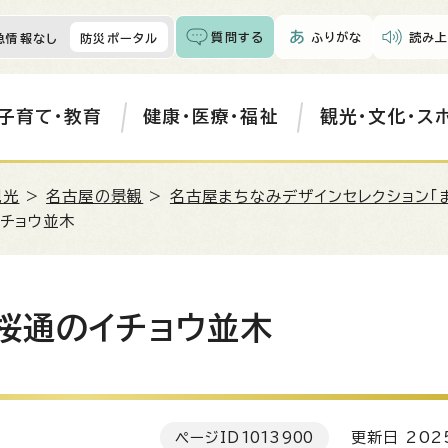
質問する
ふりがな
読み上
急情報なし
防災ポータル
子育て・教育
健康・医療・福祉
観光・文化・ス
観光
>
名古屋の景観
>
名古屋まちなみデザインセレクション「
イチョウ並木
桜通のイチョウ並木
ページID
1013900
更新日 202