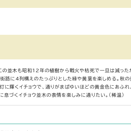
この並木も昭和12年の植樹から戦火や枯死で一旦は減った
、街路に4列構えのたっぷりとした緑や黄葉を楽しめる。秋の
灯に輝くイチョウで、通りがまばゆいほどの黄金色にあふれ
に息づくイチョウ並木の表情を楽しみに通りたい。（稀温）