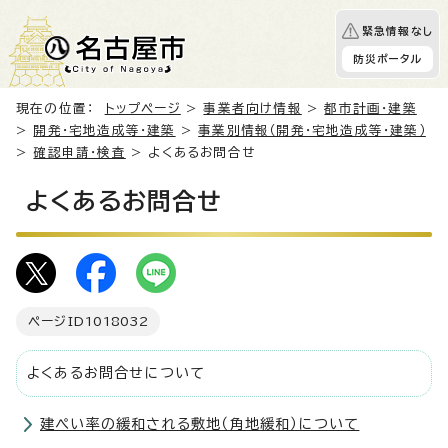
緊急情報なし
防災ポータル
現在の位置：
トップページ
>
事業者向け情報
>
都市計画・建築
>
開発・宅地造成等・建築
>
事業別情報（開発・宅地造成等・建築）
>
確認申請・検査
> よくあるお問合せ
よくあるお問合せ
ページID
1018032
よくあるお問合せについて
建ぺい率の緩和される敷地（角地緩和）について