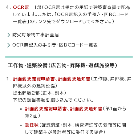
OCR票
1部（OCR票は指定の用紙で建築審査課で配布
しています。または、「OCR票記入の手引き・区BCコード
一覧表」のリンク先でダウンロードしてください。）
防火対象物工事計画届
OCR票記入の手引き・区BCコード一覧表
工作物・建築設備(広告物・昇降機・遊戯施設等)
計画変更確認申請書、計画変更通知書
（工作物、昇降機、昇
降機以外の建築設備）
提出部数2部（正本、副本）
下記の該当書類を綴じ込んでください。
計画変更確認申請書、計画変更通知書
（第1面から
第2面）
委任状
（確認済証・副本、検査済証等の受領等に関
して建築主が設計者等に委任する場合）