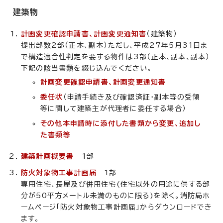
建築物
計画変更確認申請書、計画変更通知書
（建築物）
提出部数2部（正本、副本）ただし、平成27年5月31日ま
で構造適合性判定を要する物件は3部（正本、副本、副本）
下記の該当書類を綴じ込んでください。
計画変更確認申請書、計画変更通知書
委任状
（申請手続き及び確認済証・副本等の受領
等に関して建築主が代理者に委任する場合）
その他本申請時に添付した書類から変更、追加し
た書類等
建築計画概要書
1部
防火対象物工事計画届
1部
専用住宅、長屋及び併用住宅(住宅以外の用途に供する部
分が50平方メートル未満のものに限る)を除く。消防局ホ
ームページ「防火対象物工事計画届」からダウンロードでき
ます。