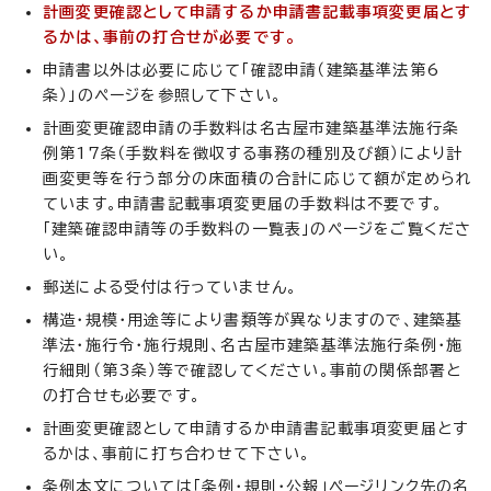
計画変更確認として申請するか申請書記載事項変更届とす
るかは、事前の打合せが必要です。
申請書以外は必要に応じて「確認申請（建築基準法第6
条）」のページを参照して下さい。
計画変更確認申請の手数料は名古屋市建築基準法施行条
例第17条（手数料を徴収する事務の種別及び額）により計
画変更等を行う部分の床面積の合計に応じて額が定められ
ています。申請書記載事項変更届の手数料は不要です。
「建築確認申請等の手数料の一覧表」のページをご覧くださ
い。
郵送による受付は行っていません。
構造・規模・用途等により書類等が異なりますので、建築基
準法・施行令・施行規則、名古屋市建築基準法施行条例・施
行細則（第3条）等で確認してください。事前の関係部署と
の打合せも必要です。
計画変更確認として申請するか申請書記載事項変更届とす
るかは、事前に打ち合わせて下さい。
条例本文については「条例・規則・公報」ページリンク先の名