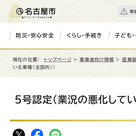
緊
防災・安心安全
くらし・手続き
子ども・
現在の位置：
トップページ
>
事業者向け情報
>
産業
いる業種（全国的））
5号認定（業況の悪化してい