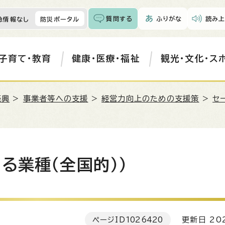
質問する
ふりがな
読み上
急情報なし
防災ポータル
子育て・教育
健康・医療・福祉
観光・文化・ス
振興
>
事業者等への支援
>
経営力向上のための支援策
>
セ
る業種（全国的））
ページID
1026420
更新日 202