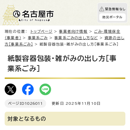
緊急情報なし
防災ポータル
現在の位置：
トップページ
>
事業者向け情報
>
ごみ・環境保全
（事業者）
>
事業系ごみ
>
事業系ごみの出し方など
>
資源の出し
方［事業系ごみ］
> 紙製容器包装・雑がみの出し方［事業系ごみ］
紙製容器包装・雑がみの出し方［事
業系ごみ］
ページID
1026011
更新日 2025年11月10日
対象となるもの