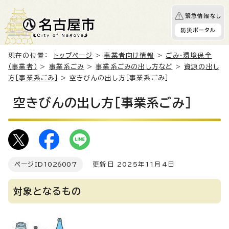
緊急情報なし
防災ポータル
現在の位置：
トップページ
>
事業者向け情報
>
ごみ・環境保全
（事業者）
>
事業系ごみ
>
事業系ごみの出し方など
>
資源の出し
方［事業系ごみ］
> 空きびんの出し方［事業系ごみ］
空きびんの出し方［事業系ごみ］
ページID
1026007
更新日 2025年11月4日
対象となるもの